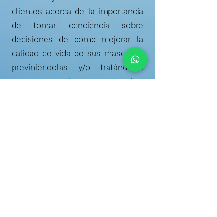
clientes acerca de la importancia
de tomar conciencia sobre
decisiones de cómo mejorar la
calidad de vida de sus mascotas,
previniéndolas y/o tratándolas
con nuestros consejos,
diagnósticos clínicos y
tratamientos.
Hoy en día atendemos a muchos
clientes y sus mascotas
provenientes de diferentes
lugares del país que buscan
compromiso, excelencia y un
trato personalizado y humano,