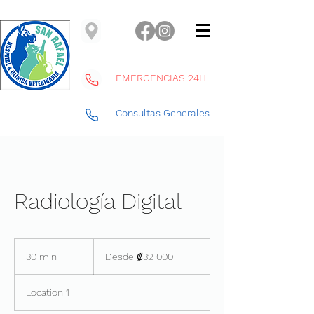
EMERGENCIAS 24H
Consultas Generales
Radiología Digital
Desde
32 000
30 min
3
Desde ₡32 000
colones
costarricenses
0
Location 1
m
i