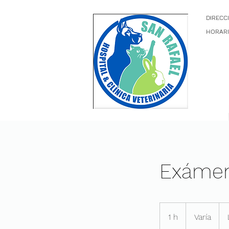
DIRECC
HORARI
Exámen
Varía
1 h
1
Varía