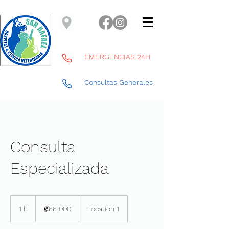
EMERGENCIAS 24H
Consultas Generales
Consulta
Especializada
66 000
colones
1 h
1
₡66 000
Location 1
costarricenses